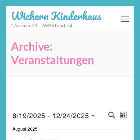
Zum
Wichern Kinderhaus
Inhalt
springen
* Asamstr. 43 – 76646 Bruchsal
(Eingabetaste
drücken)
Archive:
Veranstaltungen
Veransta
Datum
Veran
8/19/2025
 - 
12/24/2025
SUCHE
LISTE
Suche
wählen.
Ansic
und
Navig
August 2025
Ansichte