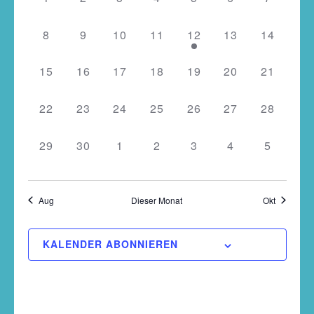
Veranstaltungen
Navigati
Veranstaltungen,
Veranstaltungen,
Veranstaltungen,
Veranstaltungen,
Veranstaltungen,
Veranstaltunge
Veransta
0
0
0
0
1
0
0
8
9
10
11
12
13
14
Veranstaltungen,
Veranstaltungen,
Veranstaltungen,
Veranstaltungen,
Veranstaltung,
Veranstaltungen
Veranstal
0
0
0
0
0
0
0
15
16
17
18
19
20
21
Veranstaltungen,
Veranstaltungen,
Veranstaltungen,
Veranstaltungen,
Veranstaltungen,
Veranstaltungen
Veranstal
0
0
0
0
0
0
0
22
23
24
25
26
27
28
Veranstaltungen,
Veranstaltungen,
Veranstaltungen,
Veranstaltungen,
Veranstaltungen,
Veranstaltungen
Veranstal
0
0
0
0
0
0
0
29
30
1
2
3
4
5
Veranstaltungen,
Veranstaltungen,
Veranstaltungen,
Veranstaltungen,
Veranstaltungen,
Veranstaltunge
Veransta
Aug
Dieser Monat
Okt
KALENDER ABONNIEREN