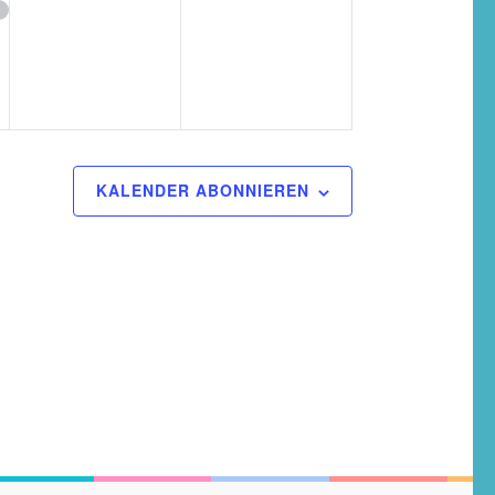
ng,
Veranstaltungen,
Veranstaltungen,
KALENDER ABONNIEREN