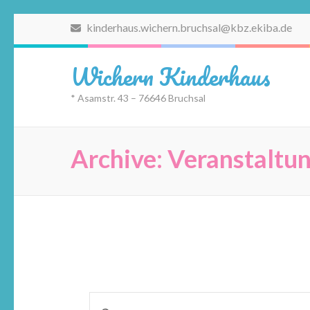
Zum
kinderhaus.wichern.bruchsal@kbz.ekiba.de
Inhalt
springen
Wichern Kinderhaus
(Eingabetaste
drücken)
* Asamstr. 43 – 76646 Bruchsal
Archive:
Veranstaltu
Veranstaltungen
Bitte