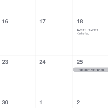
0
0
1
16
17
18
gen,
Veranstaltungen,
Veranstaltungen,
Veranstaltu
8:00 am
-
5:00 pm
Karfreitag
0
0
1
23
24
25
gen,
Veranstaltungen,
Veranstaltungen,
Veranstaltu
Ende der Osterferien
0
1
1
30
1
2