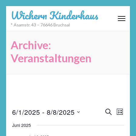
Zum
Wichern Kinderhaus
Inhalt
springen
* Asamstr. 43 – 76646 Bruchsal
(Eingabetaste
drücken)
Archive:
Veranstaltungen
Veransta
Datum
Veran
6/1/2025
 - 
8/8/2025
SUCHE
LISTE
Suche
wählen.
Ansic
und
Navig
Juni 2025
Ansichte