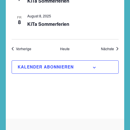
KiTa Sommerferien
August 8, 2025
FR
8
KiTa Sommerferien
Veranstaltungen
Veranstal
Vorherige
Heute
Nächste
KALENDER ABONNIEREN