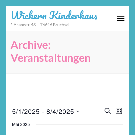
Zum
Wichern Kinderhaus
Inhalt
springen
* Asamstr. 43 – 76646 Bruchsal
(Eingabetaste
drücken)
Archive:
Veranstaltungen
Veransta
Datum
Veran
5/1/2025
 - 
8/4/2025
SUCHE
LISTE
Suche
wählen.
Ansic
und
Navig
Mai 2025
Ansichte