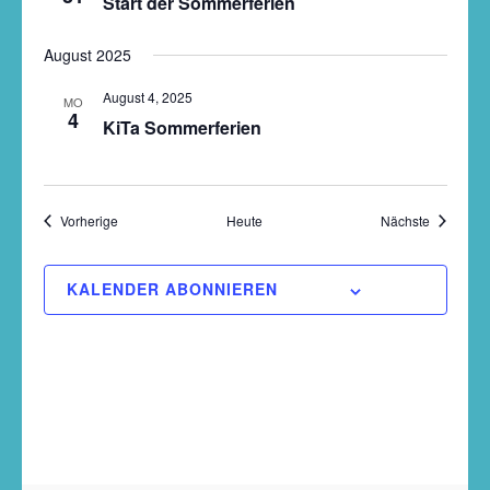
Start der Sommerferien
August 2025
August 4, 2025
MO
4
KiTa Sommerferien
Veranstaltungen
Veranstal
Vorherige
Heute
Nächste
KALENDER ABONNIEREN