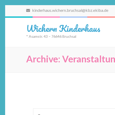
Zum
kinderhaus.wichern.bruchsal@kbz.ekiba.de
Inhalt
springen
Wichern Kinderhaus
(Eingabetaste
drücken)
* Asamstr. 43 – 76646 Bruchsal
Archive:
Veranstaltu
Veranstaltungen
Bitte