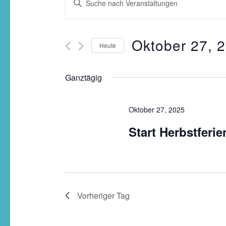
Suche
Schlüsselwort
und
eingeben.
Ansichten,
Suche
Navigation
Oktober 27, 
Heute
nach
Veranstaltungen
Schlüsselwort.
Ganztägig
Oktober 27, 2025
Start Herbstferie
Vorheriger Tag