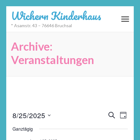
Zum
Wichern Kinderhaus
Inhalt
springen
* Asamstr. 43 – 76646 Bruchsal
(Eingabetaste
drücken)
Archive:
Veranstaltungen
Veransta
Datum
Veran
8/25/2025
SUCHE
TAG
Suche
wählen.
Ansic
und
Navig
Ganztägig
Ansichte