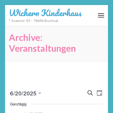
Zum
Wichern Kinderhaus
Inhalt
springen
* Asamstr. 43 – 76646 Bruchsal
(Eingabetaste
drücken)
Archive:
Veranstaltungen
Veransta
Datum
Veran
6/20/2025
SUCHE
TAG
Suche
wählen.
Ansic
und
Navig
Ganztägig
Ansichte