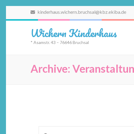
Zum
kinderhaus.wichern.bruchsal@kbz.ekiba.de
Inhalt
springen
Wichern Kinderhaus
(Eingabetaste
drücken)
* Asamstr. 43 – 76646 Bruchsal
Archive:
Veranstaltu
Veranstaltungen
Bitte