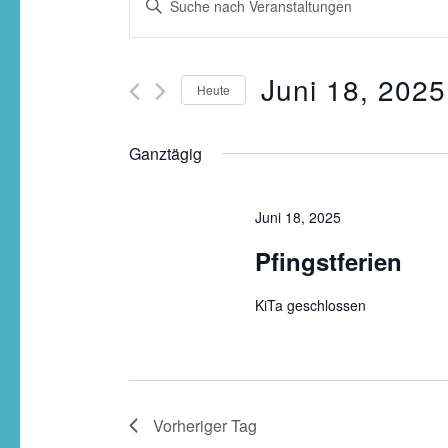
Suche
Schlüsselwort
und
eingeben.
Ansichten,
Suche
Navigation
Juni 18, 2025
Heute
nach
Veranstaltungen
Schlüsselwort.
Ganztägig
Juni 18, 2025
Pfingstferien
KiTa geschlossen
Vorheriger Tag