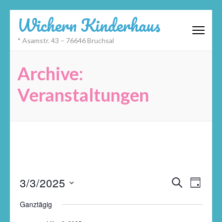
Zum
Wichern Kinderhaus
Inhalt
springen
* Asamstr. 43 – 76646 Bruchsal
(Eingabetaste
drücken)
Archive:
Veranstaltungen
Veransta
Datum
Veran
3/3/2025
SUCHE
TAG
Suche
wählen.
Ansic
und
Navig
Ganztägig
Ansichte