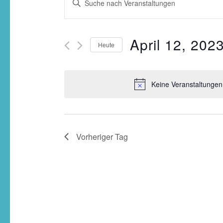
Suche
Schlüsselwort
und
eingeben.
Ansichten,
Suche
Navigation
April 12, 202
Heute
nach
Veranstaltungen
Schlüsselwort.
Keine Veranstaltungen 
Vorheriger Tag