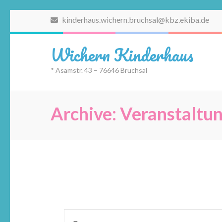
Zum
kinderhaus.wichern.bruchsal@kbz.ekiba.de
Inhalt
springen
Wichern Kinderhaus
(Eingabetaste
drücken)
* Asamstr. 43 – 76646 Bruchsal
Archive:
Veranstaltu
Veranstaltungen
Bitte