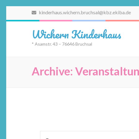
Zum
kinderhaus.wichern.bruchsal@kbz.ekiba.de
Inhalt
springen
Wichern Kinderhaus
(Eingabetaste
drücken)
* Asamstr. 43 – 76646 Bruchsal
Archive:
Veranstaltu
Veranstaltungen
Bitte