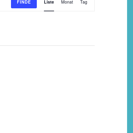
FINDE
Liste
Monat
Tag
Ansichten-
Navigation