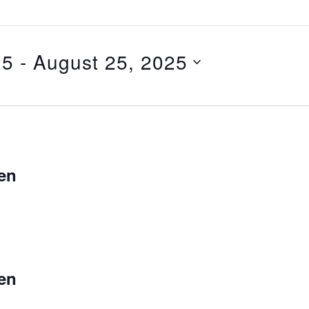
25
 - 
August 25, 2025
Datum
wählen.
en
en