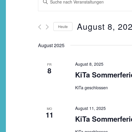
Suche
Schlüsselwort
und
eingeben.
Ansichten,
Suche
Navigation
August 8, 20
Heute
nach
Veranstaltungen
Schlüsselwort.
August 2025
August 8, 2025
FR
8
KiTa Sommerferi
KiTa geschlossen
August 11, 2025
MO
11
KiTa Sommerferi
KiTa geschlossen