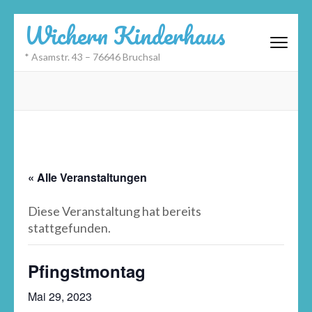
Zum
Wichern Kinderhaus
Inhalt
springen
* Asamstr. 43 – 76646 Bruchsal
(Eingabetaste
drücken)
« Alle Veranstaltungen
Diese Veranstaltung hat bereits
stattgefunden.
Pfingstmontag
Mai 29, 2023