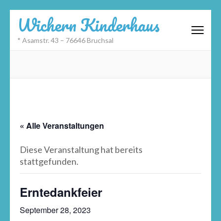
Zum
Wichern Kinderhaus
Inhalt
springen
* Asamstr. 43 – 76646 Bruchsal
(Eingabetaste
drücken)
« Alle Veranstaltungen
Diese Veranstaltung hat bereits
stattgefunden.
Erntedankfeier
September 28, 2023